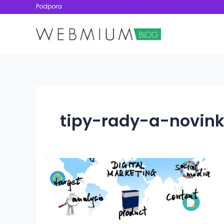
Přeskočit
Podpora
na
obsah
tipy-rady-a-novin