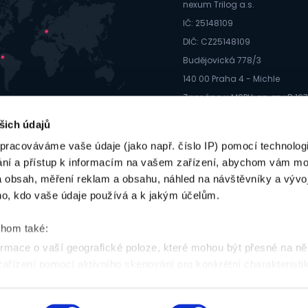
nexum Trilog a.s.
IČ: 25148109
DIČ: CZ25148109
Budějovická 778/3
140 00 Praha 4 - Michle
Zapsáno u MSPH; sp. zn.: B 16
info@webmium.cz
šich údajů
605 99 44 66
pracováváme vaše údaje (jako např. číslo IP) pomocí technologií
ání a přístup k informacím na vašem zařízení, abychom vám moh
 obsah, měření reklam a obsahu, náhled na návštěvníky a vývoj
o, kdo vaše údaje používá a k jakým účelům.
chom také:
Domů
|
Weby
|
Marketing
|
Reference
|
Blog
|
O nás
|
Konta
rmace o vaší geografické poloze, které mohou být přesné na ně
 zařízení pomocí aktivního skenování pro konkrétní charakteristik
Toto jsou internetové stránky společnosti nexum Trilog a.s. se sídlem Praha 4 - P
zpracováváme vaše osobní údaje, a nastavte si předvolby v
části 