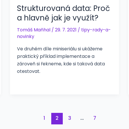
Strukturovaná data: Proč
a hlavně jak je využít?
Tomáš Maňhal
/
29. 7. 2021
/
tipy-rady-a-
novinky
Ve druhém díle miniseriálu si ukážeme
praktický příklad implementace a
zároveň si řekneme, kde si taková data
otestovat.
1
2
3
…
7