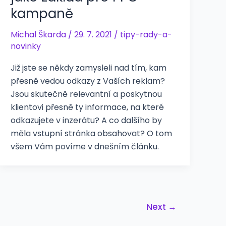
kampaně
Michal Škarda
/
29. 7. 2021
/
tipy-rady-a-
novinky
Již jste se někdy zamysleli nad tím, kam
přesně vedou odkazy z Vaších reklam?
Jsou skutečně relevantní a poskytnou
klientovi přesně ty informace, na které
odkazujete v inzerátu? A co dalšího by
měla vstupní stránka obsahovat? O tom
všem Vám povíme v dnešním článku.
Next
→