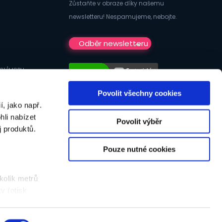
Zůstaňte v obraze díky našemu
newsletteru! Nespamujeme, nebojte.
Odběr newsletteru
731/MSPH
Povolit všechny cookies
, jako např.
li nabízet
Povolit výběr
 produktů.
Pouze nutné cookies
kt
|
Poptávka
|
VOP
|
GDPR
|
Podpora
|
Přihlášení
kolik metrů
y (otisk
ankrác, Budějovická 778/3, PSČ 140 00, IČ: 25148109, zapsané v
s