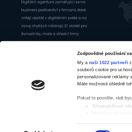
Digitální agentura zaměřující se na
business partnerství s firmami, které
chtějí obstát v digitálním světě a na
vývoj chytrých nástrojů 21. století pro
živnostníky, malé a střední firmy.
Člen skupiny
Ambeat Capital
Zodpovědné používání va
My a
naši 1022 partneři
z
souborů cookie pro uchov
personalizované reklamy a
Máte možnosti ohledně toh
©1998-2025 WEBMIUM
Pokud to povolíte, rádi by
Shromažďovali info
Identifikovali vaše
prstu)
Zjistěte více o tom, jak 
Výběr