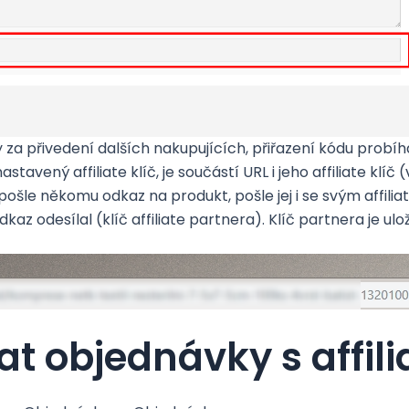
 za přivedení dalších nakupujících, přiřazení kódu probí
stavený affiliate klíč, je součástí URL i jeho affiliate klíč (
dy pošle někomu odkaz na produkt, pošle jej i se svým affil
dkaz odesílal (klíč affiliate partnera). Klíč partnera je ulo
t objednávky s affili