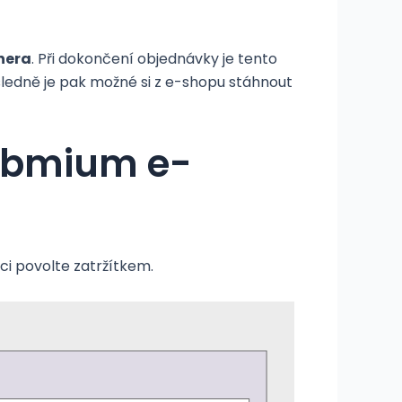
tnera
. Při dokončení objednávky je tento
sledně je pak možné si z e-shopu stáhnout
Webmium e-
kci povolte zatržítkem.