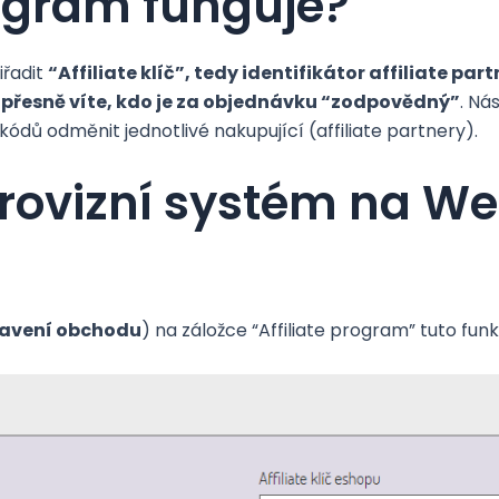
rogram funguje?
iřadit
“Affiliate klíč”, tedy identifikátor affiliate par
k
přesně víte, kdo je za objednávku “zodpovědný”
. Ná
kódů odměnit jednotlivé nakupující (affiliate partnery).
provizní systém na 
avení obchodu
) na záložce “Affiliate program” tuto fun