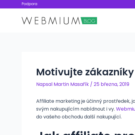
Přeskočit
Podpora
na
obsah
Motivujte zákazník
Napsal
Martin Masařík
/
25 března, 2019
Affiliate marketing je účinný prostředek, j
svým nakupujícím nabídnout i vy.
Webmiu
do vašeho obchodu další nakupující.