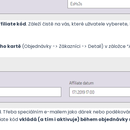
iliate kód
. Záleží čistě na vás, které uživatele vyberet
eho kartě
(Objednávky -> Zákazníci -> Detail) v záložce “A
 Třeba speciálním e-mailem jako dárek nebo poděkován
iliate kód
vkládá (a tím i aktivuje) během objednávky