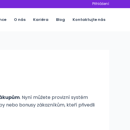
Přihlášení
nce
O nás
Kariéra
Blog
Kontaktujte nás
 nákupům
. Nyní můžete provizní systém
 nebo bonusy zákazníkům, kteří přivedli