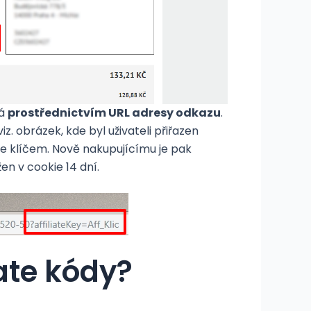
há
prostřednictvím URL adresy odkazu
.
viz. obrázek, kde byl uživateli přiřazen
iate klíčem. Nově nakupujícímu je pak
žen v cookie 14 dní.
ate kódy?