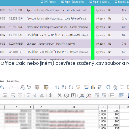
ffice Calc nebo jiném) otevřete stažený .csv soubor a ro