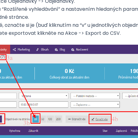
ekce Objednávky -> Objednávky.
na “Rozšířené vyhledávání” a nastavením hledaných para
dné stránce.
, označte si je (buď kliknutím na “v” u jednotlivých objed
te exportovat klikněte na Akce -> Export do CSV.