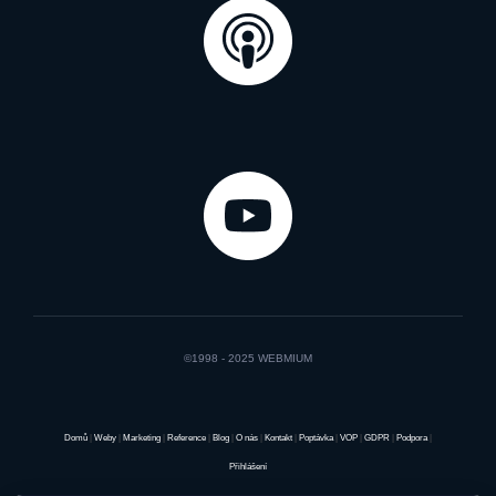
©1998 - 2025 WEBMIUM
Domů
|
Weby
|
Marketing
|
Reference
|
Blog
|
O nás
|
Kontakt
|
Poptávka
|
VOP
|
GDPR
|
Podpora
|
Přihlášení