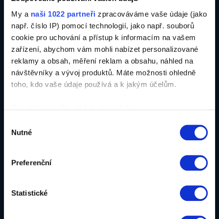
My a
naši 1022 partneři
zpracováváme vaše údaje (jako
např. číslo IP) pomocí technologií, jako např. souborů
Digitální agilní agentura zaměřující se na business partnerství s
cookie pro uchování a přístup k informacím na vašem
firmami, které chtějí obstát v digitálním světě a na vývoj chytrých
zařízení, abychom vám mohli nabízet personalizované
nástrojů 21. století pro živnostníky, malé a střední firmy.
reklamy a obsah, měření reklam a obsahu, náhled na
návštěvníky a vývoj produktů. Máte možnosti ohledně
Člen skupiny
Ambeat Group
toho, kdo vaše údaje používá a k jakým účelům.
Pokud to povolíte, rádi bychom také:
Se světovými ambicemi
Shromažďovali informace o vaší geografické
Výběr
Nutné
poloze, které mohou být přesné na několik metrů
souhlasu
Identifikovali vaše zařízení pomocí aktivního
skenování pro konkrétní charakteristiky (otisk prstu)
Preferenční
Zjistěte více o tom, jak zpracováváme vaše osobní
údaje, a nastavte si předvolby v
části s podrobnostmi
.
Statistické
Svůj souhlas můžete kdykoliv změnit nebo odvolat v
části Prohlášení o souborech cookie.