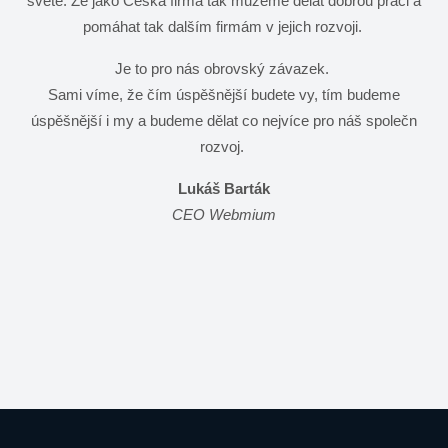
světe. Že jako Česká firma tak můžeme dělat dobrou práci a
pomáhat tak dalším firmám v jejich rozvoji.
Je to pro nás obrovský závazek.
Sami víme, že čím úspěšnější budete vy, tím budeme
úspěšnější i my a budeme dělat co nejvíce pro náš společn
rozvoj.
Lukáš Barták
CEO Webmium